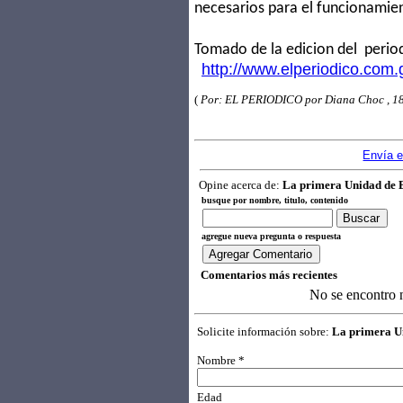
necesarios para el funcionamie
Tomado de la edicion del period
http://www.elperiodico.com
(
Por: EL PERIODICO por Diana Choc , 1
Envía e
Opine acerca de:
La primera Unidad de E
busque por nombre, titulo, contenido
agregue nueva pregunta o respuesta
Comentarios más recientes
No se encontro 
Solicite información sobre:
La primera Un
Nombre *
Edad