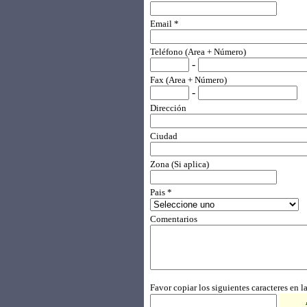
Email *
Teléfono (Area + Número)
-
Fax (Area + Número)
-
Dirección
Ciudad
Zona (Si aplica)
Pais *
Comentarios
Favor copiar los siguientes caracteres en la