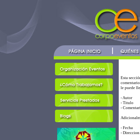
Esta secció
comentario
le puede ll
- Autor
- Titulo
- Comentar
Adicionalm
- Fecha
- Direccion