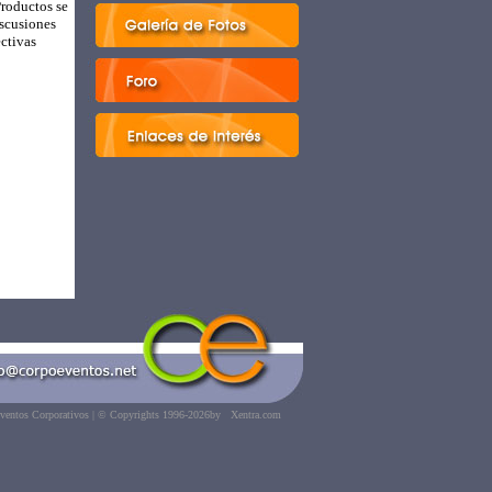
Productos se
iscusiones
ectivas
ventos Corporativos | © Copyrights 1996-2026
by
Xentra.com