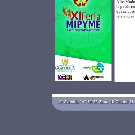
A los Modul
le puede co
que se post
referencias