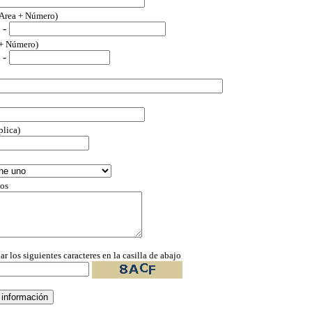
(Area + Número)
-
 + Número)
-
plica)
os
ar los siguientes caracteres en la casilla de abajo