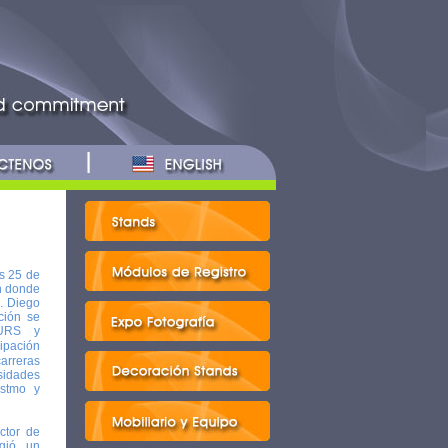
s 25 de
n donde
. Diego
ción se
TURS y
cipación
carreras
rsidades
Istmo y
ctor de
igió un