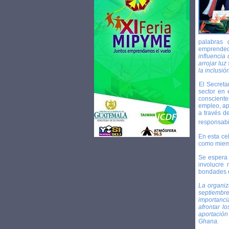
palabras 
emprende
influencia 
arrojar lu
la inclusió
·
El Secreta
sector en
consciente
empleo, ap
a través d
responsabi
En esta ce
como miemb
Se espera 
involucre
bondades q
La organiz
septiembre
importancia
afrontar l
aportación
Ghana.