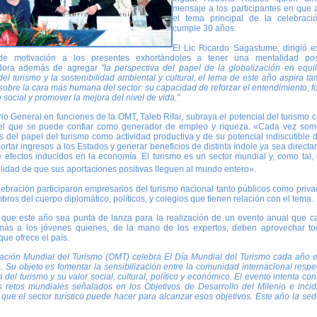
mensaje a los participantes en que 
el tema principal de la celebrac
cumple 30 años.
El Lic Ricardo Sagastume, dirigió e
de motivación a los presentes exhortándoles a tener una mentalidad pos
dora además de agregar
"la perspectiva del papel de la globalización en equil
del turismo y la sostenibilidad ambiental y cultural, el lema de este año aspira t
z sobre la cara más humana del sector: su capacidad de reforzar el entendimiento, 
n social y promover la mejora del nivel de vida."
rio General en funciones de la OMT, Taleb Rifai, subraya el potencial del turismo
 el que se puede confiar como generador de empleo y riqueza. «Cada vez so
s del papel del turismo como actividad productiva y de su potencial indiscutible 
ortar ingresos a los Estados y generar beneficios de distinta índole ya sea direct
e efectos inducidos en la economía. El turismo es un sector mundial y, como tal, 
lidad de que sus aportaciones positivas lleguen al mundo entero».
lebración participaron empresarios del turismo nacional tanto públicos como priva
ros del cuerpo diplomático, políticos, y colegios que tienen relación con el tema.
que este año sea punta de lanza para la realización de un evento anual que c
 más a los jóvenes quienes, de la mano de los expertos, deben aprovechar to
ue ofrece el país.
ación Mundial del Turismo (OMT) celebra El
Día Mundial del Turismo cada año e
. Su objeto es fomentar la sensibilización entre la comunidad internacional respe
 del turismo y su valor social, cultural, político y económico. El evento intenta cont
os retos mundiales señalados en los Objetivos de Desarrollo del Milenio e incid
que el sector turístico puede hacer para alcanzar esos objetivos.
Este año la sed