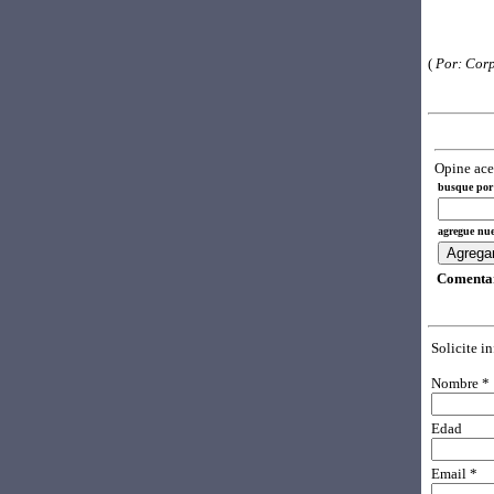
(
Por: Corp
Opine ace
busque por 
agregue nue
Comentar
Solicite i
Nombre *
Edad
Email *