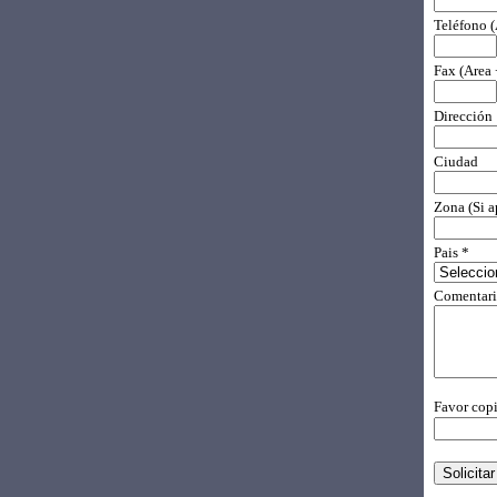
Teléfono 
Fax (Area
Dirección
Ciudad
Zona (Si a
Pais *
Comentari
Favor copi