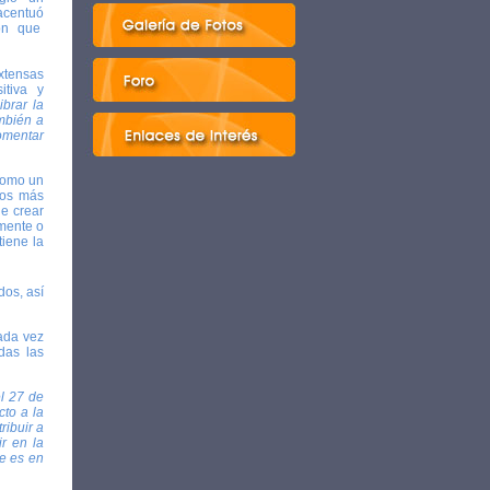
acentuó
ión que
xtensas
itiva y
ibrar la
ambién a
fomentar
 como un
mos más
de crear
amente o
tiene la
dos, así
ada vez
das las
l 27 de
cto a la
ribuir a
ir en la
e es en