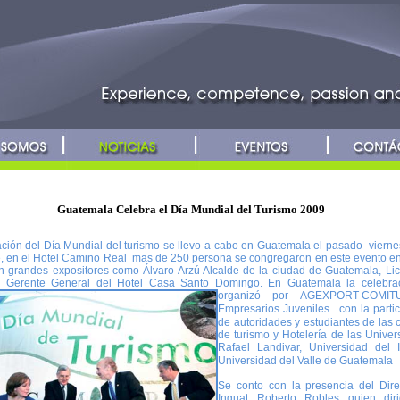
Guatemala Celebra el Día Mundial del Turismo 2009
ción del Día Mundial del turismo se llevo a cabo en Guatemala el pasado vierne
, en el Hotel Camino Real mas de 250 persona se congregaron en este evento e
on grandes expositores como Álvaro Arzú Alcalde de la ciudad de Guatemala, Lic
 Gerente General del Hotel Casa Santo Domingo.
En Guatemala la celebra
organizó por AGEXPORT-COMI
Empresarios Juveniles.
con la parti
de autoridades y estudiantes de las 
de turismo y Hotelería de las Unive
Rafael Landivar, Universidad del 
Universidad del Valle de Guatemala
Se conto con la presencia del Dire
Inguat Roberto Robles quien dir