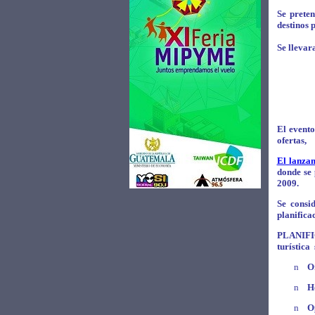
Se preten
destinos 
Se llevar
El event
ofertas,
El lanzam
donde se 
2009.
Se consi
planifica
PLANIFIC
turística
n
O
n
H
n
O