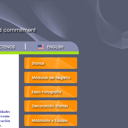
idades
evento
cación
.