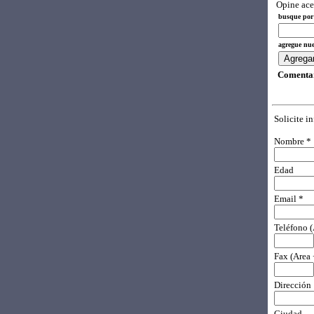
Opine ace
busque por 
agregue nue
Comentar
Solicite i
Nombre *
Edad
Email *
Teléfono 
Fax (Area
Dirección
Ciudad