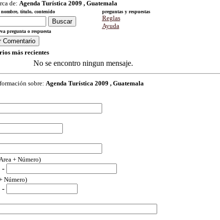
rca de:
Agenda Turística 2009 , Guatemala
nombre, titulo, contenido
preguntas y respuestas
Reglas
Ayuda
va pregunta o respuesta
ios más recientes
No se encontro ningun mensaje.
nformación sobre:
Agenda Turística 2009 , Guatemala
(Area + Número)
-
 + Número)
-