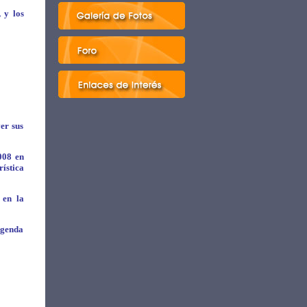
 y los
er sus
008 en
ística
 en la
Agenda