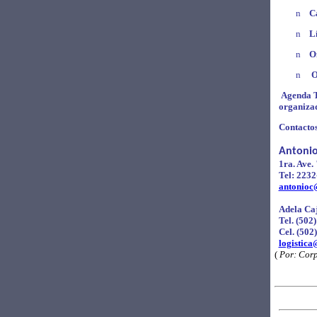
n
Ca
n
L
n
O
n
O
Agenda T
organiza
Contacto
Antonio
1ra. Ave.
Tel: 223
antonio
Adela Ca
Tel. (502
Cel. (502
logistica
(
Por: Corp