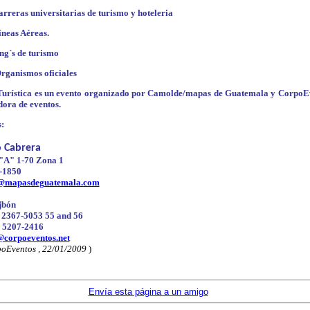
rreras universitarias de turismo y hoteleria
íneas Aéreas.
ng´s de turismo
rganismos oficiales
urística es un evento organizado por
Camolde/mapas de Guatemala y CorpoE
dora de eventos.
s:
 Cabrera
 "A" 1-70 Zona 1
2-1850
c@mapasdeguatemala.com
jbón
) 2367-5053 55 and 56
) 5207-2416
@corpoeventos.net
oEventos , 22/01/2009
)
Envía esta página a un amigo