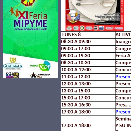
LUNES 8
ACTIV
08:30 A 09:30
Inaugu
09:00 a 17:00
Congre
09:00 a 19:30
Feria A
08:30 a 10:30
Compet
10:00 A 12:00
Concur
11:00 a 12:00
Presen
12:00 A 13:00
Presen
13:00 a 15:00
Compet
15:00 a 17:00
Concur
15:30 A 16:30
Pres….
17:00 A 18:00
Presen
Semin
17:00 A 18:00
Y SU 