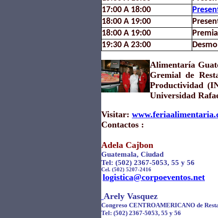
17:00 A 18:00
Presen
18:00 A 19:00
Presen
18:00 A 19:00
Premia
19:30 A 23:00
Desmon
Alimentaría Guate
Gremial de Resta
Productividad (
Universidad Rafae
Visitar:
www.feriaalimentaria
Contactos :
Adela Cajbon
Guatemala, Ciudad
Tel: (502) 2367-5053, 55 y 56
Cel. (502) 5207-2416
logistica@corpoeventos.net
Arely Vasquez
Congreso CENTROAMERICANO de Resta
Tel: (502) 2367-5053, 55 y 56