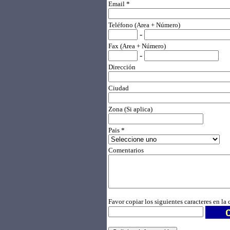
Email *
Teléfono (Area + Número)
-
Fax (Area + Número)
-
Dirección
Ciudad
Zona (Si aplica)
Pais *
Comentarios
Favor copiar los siguientes caracteres en la 