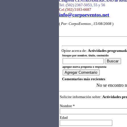
Congreso CENTROAMERICANO de Resta
Tel: (502) 2367-5053, 55 y 56
Cel.(502) 5183-6687
info@corpoeventos.net
(
Por: CorpoEventos , 15/08/2008
)
Opine acerca de:
Actividades programada
busque por nombre, titulo, contenido
agregue nueva pregunta o respuesta
Comentarios más recientes
No se encontro 
Solicite información sobre:
Actividades pr
Nombre *
Edad