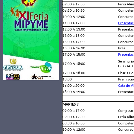
09:00 a 19:30
Feria Alim
08:30 a 10:30
Competenc
10:00 A 12:00
Concurso 
11:00 a 12:00
Presenta
12:00 A 13:00
Presentac
13:00 a 15:00
Competenc
15:00 a 17:00
Concurso 
15:30 A 16:30
Pres…..
17:00 A 18:00
Presentac
Seminari
17:00 A 18:00
DE GUATE
17:00 A 18:00
Charla C
18:00
Premiació
18:00 a 20:00
Cata de V
18:00 A 19:00
Presentac
MARTES 9
09:00 a 17:00
Congreso 
09:00 a 19:30
Feria Alim
08:30 a 10:30
Competenc
10:00 A 12:00
Concurso 