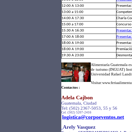
12:00 A 13:00
Presentac
13:00 a 15:00
Competenc
14:00 A 17:30
Charla C
15:00 a 17:00
Concurso 
15:30 A 16:30
Presentac
17:00 A 18:00
Presentac
18:00 A 19:00
Presentac
18:00 A 19:00
Premiació
19:30 A 23:00
Desmontaj
Alimentaría Guatemala es 
de turismo (INGUAT) Ins
Universidad Rafael Landi
Visitar:www.feriaalimenta
Contactos :
Adela Cajbon
Guatemala, Ciudad
Tel: (502) 2367-5053, 55 y 56
Cel. (502) 5207-2416
logistica@corpoeventos.net
Arely Vasquez