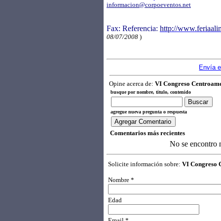
informacion@corpoeventos.net
Fax: Referencia:
http://www.feriaal
08/07/2008
)
Envía e
Opine acerca de:
VI Congreso Centroame
busque por nombre, titulo, contenido
agregue nueva pregunta o respuesta
Comentarios más recientes
No se encontro 
Solicite información sobre:
VI Congreso 
Nombre *
Edad
Email *