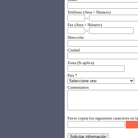
Teléfono (Area + Número)
-
Fax (Area + Número)
-
Dirección
Ciudad
Zona (Si aplica)
Pais *
Comentarios
Favor copiar los siguientes caracteres en la