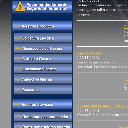
(, 01/07/2017)
Un buen operador con un equipo 
hacer que un taller ahorre incont
de operación.
El
(,
Ca
en
Tipos de Plasma
(, 25/11/2016)
Con el plasma de alta definición 
conicidad. Los bordes son rectos 
At
(,
Ti
In
7 razones por las que vale la pena
(, 25/11/2016)
¿Por qué? Simplicidad y menor ca
Descri