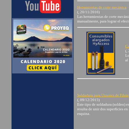
Herramientas de corte mecánica
(, 20/11/2016)
Las herramientas de corte mecánic
manualmente, para lograr el efec
Co
(,
Lo
al
Soldadura para Uniones de Filete
(, 09/12/2015)
Este tipo de soldadura (soldeo) e
resulta de unir dos superficies 
esquina.