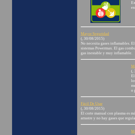
Ex
en
Mayor Seguridad
(, 30/08/2015)
No necesita gases inflamables. El
sistemas Powermax. El gas combust
gas inestable y muy inflamable.
Ma
(,
El
lo
me
o 
Fácil De Usar
(, 30/08/2015)
El corte manual con plasma es má
arrastre y no hay gases que regula
Ma