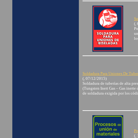
So
(,
Po
un
lo
Soldadura Para Uniones De Tuber
(, 07/12/2015)
Soldadura de tuberías de alta pre
(Tungsten Inert Gas – Gas inerte 
de soldadura exigida por los cód
Pr
(,