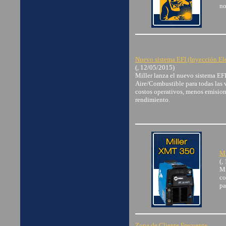
no
Nuevo sistema EFI (Inyección El
(, 12/05/2015)
Miller lanza el nuevo sistema EFI
Aire/Combustible para todas las v
costos operativos, menos emision
rendimiento.
Mi
(,
Mi
co
pa
Zona de Cliente Frecuente