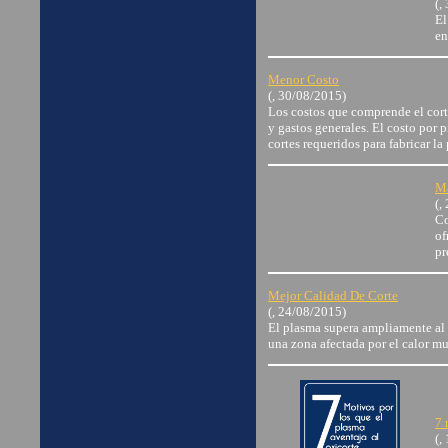
(,
El
en
Menor Costo
(, 30/08/2015)
Los costos que comprende el cort
y gastos generales. El costo por p
cortes requeridos para fabricar la
Ma
(,
Co
of
pr
Mejor Calidad De Corte
(, 24/08/2015)
El plasma supera ampliamente al o
una zona afectada por el calor m
7 
(,