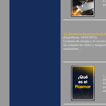
Co
pr
1.1. Secuencia de operación de u
(hypertherm, 14/03/2015)
La fuente de energía y el circuit
un conjunto de cables y manguera
suministran.....
1.
(h
Un
pe
el