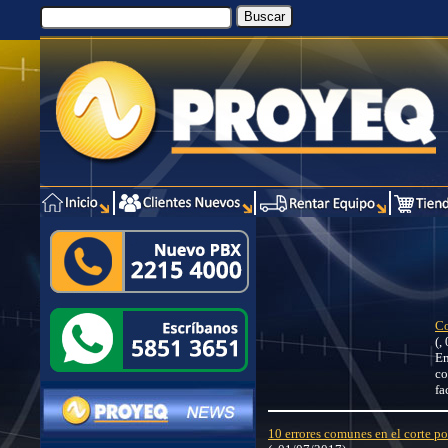
Co
(,
En
co
fa
10 errores comunes en el corte p