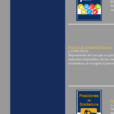
El
El
co
Procesos de Soldadura Eléctrica
(, 25/05/2015)
Dependiendo del uso que se quiera
materiales disponibles, de las co
económicas, se escogerá el proce
Po
(,
Ge
ri