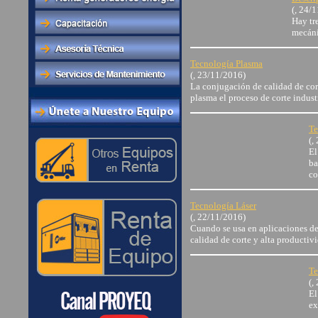
(, 24/
Hay tre
mecáni
Tecnología Plasma
(, 23/11/2016)
La conjugación de calidad de cort
plasma el proceso de corte indust
Te
(,
El
ba
co
Tecnología Láser
(, 22/11/2016)
Cuando se usa en aplicaciones de 
calidad de corte y alta productiv
Te
(,
El
ex