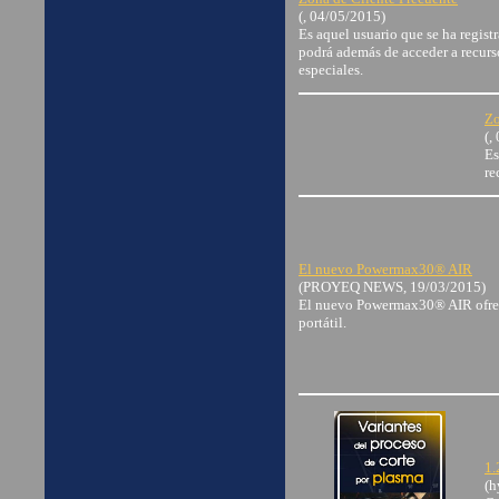
(, 04/05/2015)
Es aquel usuario que se ha regis
podrá además de acceder a recurs
especiales.
Zo
(,
Es
re
El nuevo Powermax30® AIR
(PROYEQ NEWS, 19/03/2015)
El nuevo Powermax30® AIR ofrec
portátil.
1.
(h