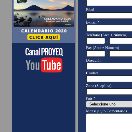
Edad
E-mail *
Teléfono (Area + Número)
-
Fax (Area + Número)
-
Dirección
Ciudad
Zona (Si aplica)
País *
Mensaje y/o Comentarios