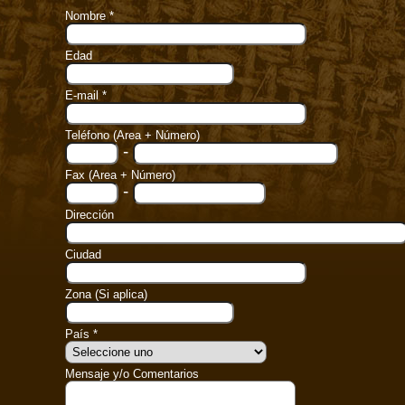
Nombre *
Edad
E-mail *
Teléfono (Area + Número)
-
Fax (Area + Número)
-
Dirección
Ciudad
Zona (Si aplica)
País *
Mensaje y/o Comentarios