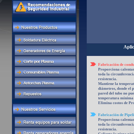
Apli
Fabricación de condu
Proporciona calenta
toda la circunferenci
resistencia.
Mantiene la tempera
diámetros, donde el p
pared del tubo no pu
temperatura mínima 
Elimina costos de P
Fabricación de Pipel
Proporciona calenta
toda la circunferenci
resistencia.
Calienta la pieza rá