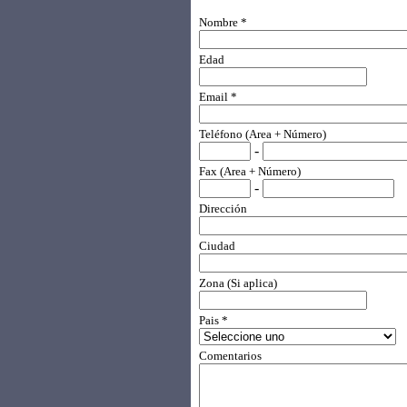
Nombre *
Edad
Email *
Teléfono (Area + Número)
-
Fax (Area + Número)
-
Dirección
Ciudad
Zona (Si aplica)
Pais *
Comentarios