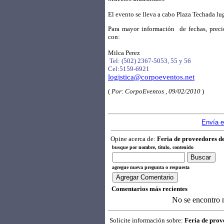
El evento se lleva a cabo Plaza Techada lug
Para mayor información
de fechas, prec
con:
Milca Perez
Tel: (502) 2367-5053, 55 y 56
Cel:5159-6921
logistica@corpoeventos.net
(
Por: CorpoEventos , 09/02/2010
)
Envía e
Opine acerca de:
Feria de proveedores d
busque por nombre, titulo, contenido
agregue nueva pregunta o respuesta
Comentarios más recientes
No se encontro 
Solicite información sobre:
Feria de prov