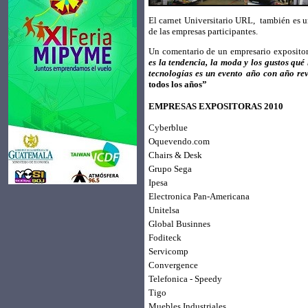
El carnet Universitario URL,
también es u
de las empresas participantes.
Un comentario de un empresario expositor
es la tendencia, la moda y los gustos qué 
tecnologías es un evento año con año re
todos los años”
EMPRESAS EXPOSITORAS 2010
Cyberblue
Oquevendo.com
Chairs & Desk
Grupo Sega
Ipesa
Electronica Pan-Americana
Unitelsa
Global Businnes
Foditeck
Servicomp
Convergence
Telefonica - Speedy
Tigo
Muebles Industriales