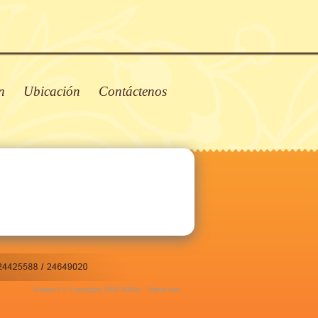
n
Ubicación
Contáctenos
Alimesa | © Copyrights 1996-2026
by
Xentra.com