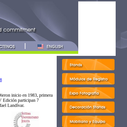
08
ieron inicio en 1983, primera
V Edición participan 7
ael Landívar.