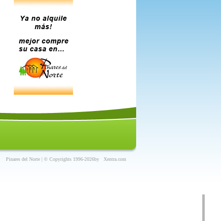
Pinares del Norte | © Copyrights 1996-2026
by
Xentra.com