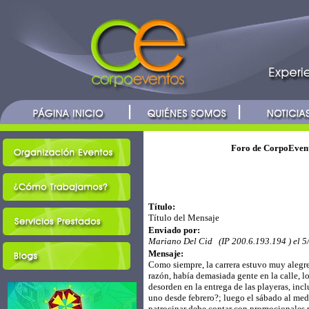
Foro de CorpoEvent
Título:
Título del Mensaje
Enviado por:
Mariano Del Cid (IP 200.6.193.194 ) el 
Mensaje:
Como siempre, la carrera estuvo muy alegr
razón, había demasiada gente en la calle,
desorden en la entrega de las playeras, inc
uno desde febrero?; luego el sábado al med
patrocinar debe contar con promocionales p