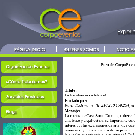
Foro de CorpoEvent
Título:
La Excelencia - adelante!
Enviado por:
Karin Rademann (IP 216.230.158.254) el
Mensaje:
La cocina de Casa Santo Domingo ofrece el
ambiente y arquitectura, su importante col
interés por las expresiones de arte viva c
minuciosa y entrenamiento de un personal 
la excelsa experiencia que se vive ahí. Qué